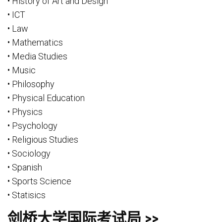
• History of Art and Design
• ICT
• Law
• Mathematics
• Media Studies
• Music
• Philosophy
• Physical Education
• Physics
• Psychology
• Religious Studies
• Sociology
• Spanish
• Sports Science
• Statisics
剑桥大学国际考试局 >>