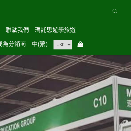
聯繫我們
瑪託思遊學旅遊
成為分銷商
中(繁)