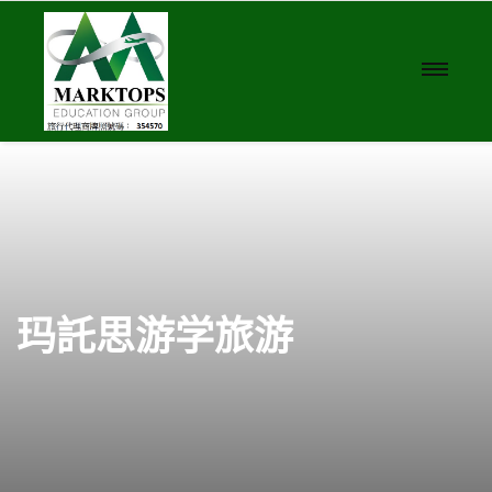
玛託思游学旅游